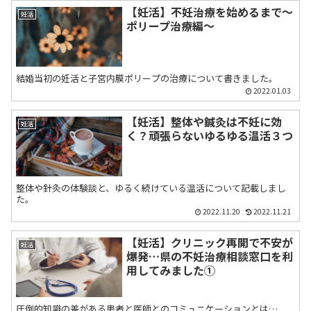
【妊活】不妊治療を始めるまで〜
妊活
ポリープ治療編〜
結婚当初の妊活と子宮内膜ポリープの治療について書きました。
2022.01.03
【妊活】整体や鍼灸は不妊に効
妊活
く？頑張らないゆるゆる温活３つ
整体や針灸の体験談と、ゆるく続けている温活について記載しまし
た。
2022.11.20
2022.11.21
【妊活】クリニック再開で不安が
妊活
爆発…県の不妊治療相談窓口を利
用してみました①
圧倒的知識の差がある患者と医師とのコミュニケーションとは…