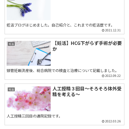
妊活ブログはじめました。自己紹介と、これまでの妊活歴です。
2021.12.31
【妊活】HCG下がらず手術が必要
妊活
か
頸管妊娠流産後、総合病院での検査と治療について記載しました。
2022.09.22
人工授精３回目～そろそろ体外受
妊活
精を考える～
人工授精三回目の通院記録です。
2022.03.26