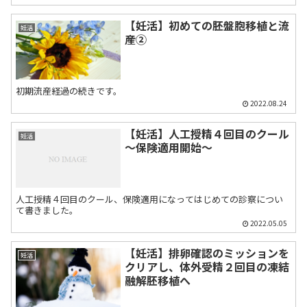
【妊活】初めての胚盤胞移植と流
妊活
産②
初期流産経過の続きです。
2022.08.24
【妊活】人工授精４回目のクール
妊活
～保険適用開始～
人工授精４回目のクール、保険適用になってはじめての診察につい
て書きました。
2022.05.05
【妊活】排卵確認のミッションを
妊活
クリアし、体外受精２回目の凍結
融解胚移植へ