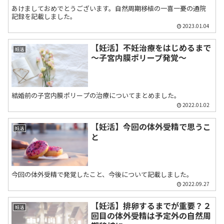
あけましておめでとうございます。自然周期移植の一喜一憂の通院
記録を記載しました。
2023.01.04
【妊活】不妊治療をはじめるまで
妊活
～子宮内膜ポリープ発覚～
結婚前の子宮内膜ポリープの治療についてまとめました。
2022.01.02
【妊活】今回の体外受精で思うこ
妊活
と
今回の体外受精で発覚したこと、今後について記載しました。
2022.09.27
【妊活】排卵するまでが重要？２
妊活
回目の体外受精は予定外の自然周