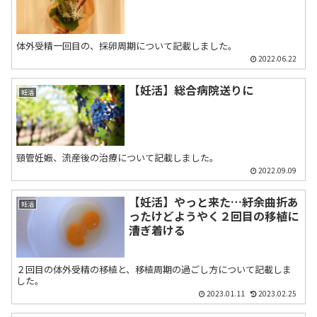
体外受精一回目の、採卵周期について記載しました。
2022.06.22
【妊活】総合病院送りに
妊活
頸管妊娠、流産後の治療について記載しました。
2022.09.09
【妊活】やっと来た…紆余曲折あ
妊活
ったけどようやく２回目の移植に
漕ぎ着ける
２回目の体外受精の移植と、移植周期の過ごし方について記載しま
した。
2023.01.11
2023.02.25