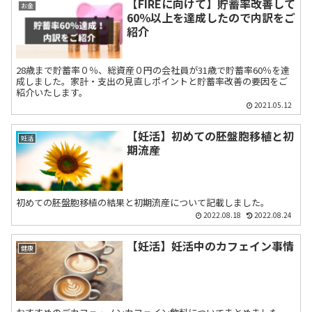
【FIREに向けて】貯蓄率改善して
お金
60％以上を達成したので内訳をご
紹介
28歳まで貯蓄率０％、総資産０円の会社員が31歳で貯蓄率60％を達
成しました。家計・支出の見直しポイントと貯蓄率改善の要因をご
紹介いたします。
2021.05.12
【妊活】初めての胚盤胞移植と初
妊活
期流産
初めての胚盤胞移植の結果と初期流産について記載しました。
2022.08.18
2022.08.24
【妊活】妊活中のカフェイン事情
健康