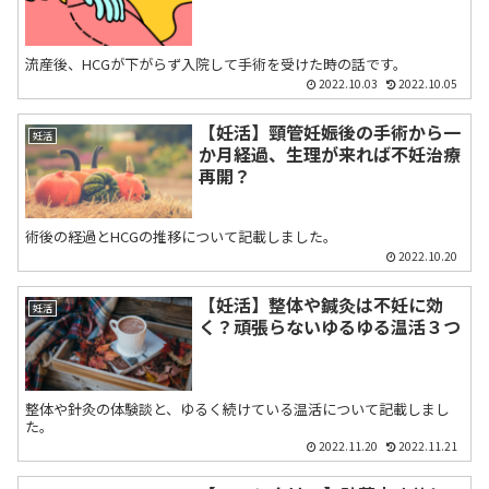
流産後、HCGが下がらず入院して手術を受けた時の話です。
2022.10.03
2022.10.05
【妊活】頸管妊娠後の手術から一
妊活
か月経過、生理が来れば不妊治療
再開？
術後の経過とHCGの推移について記載しました。
2022.10.20
【妊活】整体や鍼灸は不妊に効
妊活
く？頑張らないゆるゆる温活３つ
整体や針灸の体験談と、ゆるく続けている温活について記載しまし
た。
2022.11.20
2022.11.21