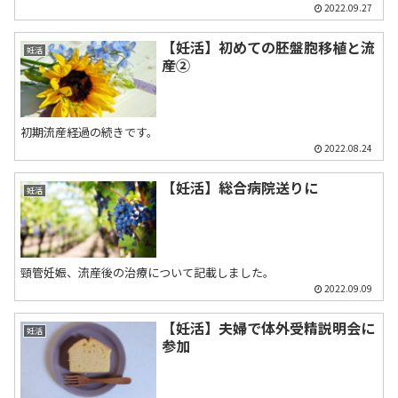
2022.09.27
【妊活】初めての胚盤胞移植と流
妊活
産②
初期流産経過の続きです。
2022.08.24
【妊活】総合病院送りに
妊活
頸管妊娠、流産後の治療について記載しました。
2022.09.09
【妊活】夫婦で体外受精説明会に
妊活
参加