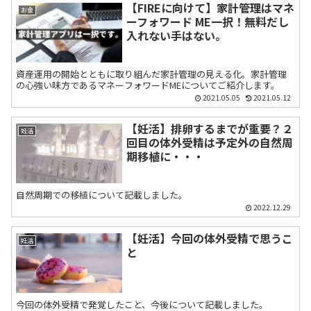
【FIREに向けて】家計管理はマネ
お金
ーフォワード ME一択！無料だし
入れない手はない。
資産運用の開始とともに取り組んだ家計管理の見える化。家計管理
の心強い味方であるマネーフォワードMEについてご紹介します。
2021.05.05
2021.05.12
【妊活】排卵するまでが重要？２
妊活
回目の体外受精は予定外の自然周
期移植に・・・
自然周期での移植について記載しました。
2022.12.29
【妊活】今回の体外受精で思うこ
妊活
と
今回の体外受精で発覚したこと、今後について記載しました。