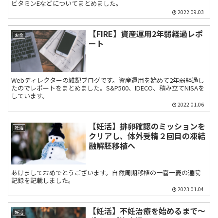
ビタミンEなどについてまとめました。
2022.09.03
【FIRE】資産運用2年弱経過レポ
お金
ート
Webディレクターの雑記ブログです。資産運用を始めて2年弱経過し
たのでレポートをまとめました。S&P500、IDECO、積み立てNISAを
しています。
2022.01.06
【妊活】排卵確認のミッションを
妊活
クリアし、体外受精２回目の凍結
融解胚移植へ
あけましておめでとうございます。自然周期移植の一喜一憂の通院
記録を記載しました。
2023.01.04
【妊活】不妊治療を始めるまで〜
妊活