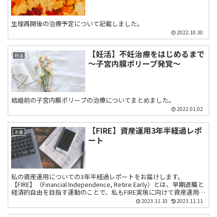
生理再開後の治療予定について記載しました。
2022.10.30
【妊活】不妊治療をはじめるまで
妊活
～子宮内膜ポリープ発覚～
結婚前の子宮内膜ポリープの治療についてまとめました。
2022.01.02
【FIRE】資産運用3年半経過レポ
お金
ート
私の資産運用についての3年半経過レポートをお届けします。
【FIRE】（Financial Independence, Retire Early）とは、早期退職と
経済的自由を目指す運動のことで、私もFIRE実現に向けて資産運用に
取り組んでいます。
2023.11.10
2023.11.11