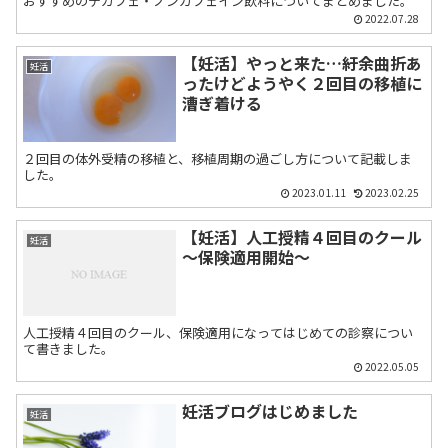
おすすめのデカフェ・ノンカフェイン飲料についてまとめました。
2022.07.28
【妊活】やっと来た…紆余曲折あ
妊活
ったけどようやく２回目の移植に
漕ぎ着ける
２回目の体外受精の移植と、移植周期の過ごし方について記載しま
した。
2023.01.11
2023.02.25
【妊活】人工授精４回目のクール
妊活
～保険適用開始～
人工授精４回目のクール、保険適用になってはじめての診察につい
て書きました。
2022.05.05
妊活ブログはじめました
妊活