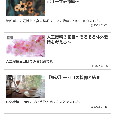
ポリープ治療編〜
結婚当初の妊活と子宮内膜ポリープの治療について書きました。
2022.01.03
人工授精３回目～そろそろ体外受
妊活
精を考える～
人工授精三回目の通院記録です。
2022.03.26
【妊活】一回目の採卵と結果
妊活
体外受精一回目の採卵手術と結果をまとめました。
2022.07.19