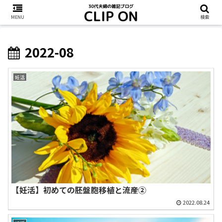
MENU
検索
2022-08
妊活
【妊活】初めての胚盤胞移植と流産②
2022.08.24