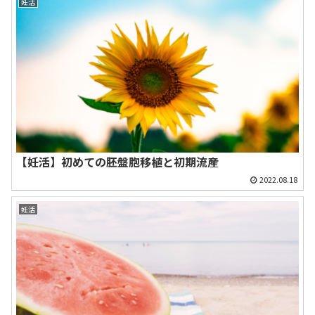
妊活
【妊活】初めての胚盤胞移植と初期流産
2022.08.18
妊活