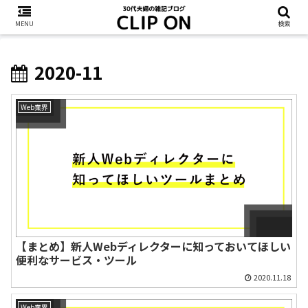
MENU
検索
2020-11
Web業界
【まとめ】新人Webディレクターに知っておいてほしい
便利なサービス・ツール
2020.11.18
Web業界