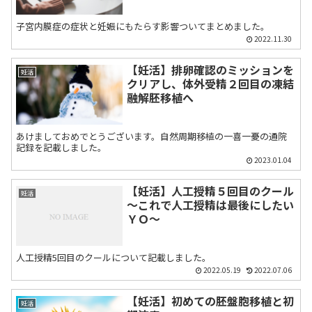
子宮内膜症の症状と妊娠にもたらす影響ついてまとめました。
2022.11.30
【妊活】排卵確認のミッションを
妊活
クリアし、体外受精２回目の凍結
融解胚移植へ
あけましておめでとうございます。自然周期移植の一喜一憂の通院
記録を記載しました。
2023.01.04
【妊活】人工授精５回目のクール
妊活
～これで人工授精は最後にしたい
ＹＯ～
人工授精5回目のクールについて記載しました。
2022.05.19
2022.07.06
【妊活】初めての胚盤胞移植と初
妊活