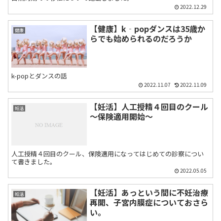
2022.12.29
【健康】k‐popダンスは35歳か
健康
らでも始められるのだろうか
k-popとダンスの話
2022.11.07
2022.11.09
【妊活】人工授精４回目のクール
妊活
～保険適用開始～
人工授精４回目のクール、保険適用になってはじめての診察につい
て書きました。
2022.05.05
【妊活】あっという間に不妊治療
妊活
再開、子宮内膜症についておさら
い。