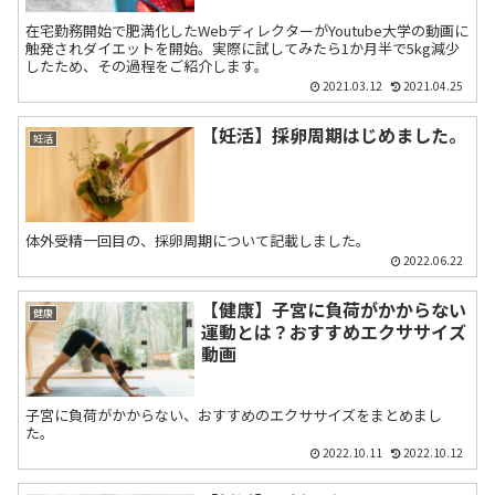
在宅勤務開始で肥満化したWebディレクターがYoutube大学の動画に
触発されダイエットを開始。実際に試してみたら1か月半で5kg減少
したため、その過程をご紹介します。
2021.03.12
2021.04.25
【妊活】採卵周期はじめました。
妊活
体外受精一回目の、採卵周期について記載しました。
2022.06.22
【健康】子宮に負荷がかからない
健康
運動とは？おすすめエクササイズ
動画
子宮に負荷がかからない、おすすめのエクササイズをまとめまし
た。
2022.10.11
2022.10.12