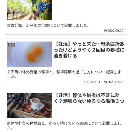
頸管妊娠、流産後の治療について記載しました。
2022.09.09
【妊活】やっと来た…紆余曲折あ
妊活
ったけどようやく２回目の移植に
漕ぎ着ける
２回目の体外受精の移植と、移植周期の過ごし方について記載しま
した。
2023.01.11
2023.02.25
【妊活】整体や鍼灸は不妊に効
妊活
く？頑張らないゆるゆる温活３つ
整体や針灸の体験談と、ゆるく続けている温活について記載しまし
た。