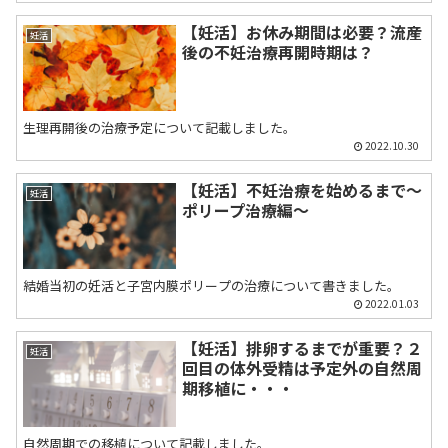
【妊活】お休み期間は必要？流産
妊活
後の不妊治療再開時期は？
生理再開後の治療予定について記載しました。
2022.10.30
【妊活】不妊治療を始めるまで〜
妊活
ポリープ治療編〜
結婚当初の妊活と子宮内膜ポリープの治療について書きました。
2022.01.03
【妊活】排卵するまでが重要？２
妊活
回目の体外受精は予定外の自然周
期移植に・・・
自然周期での移植について記載しました。