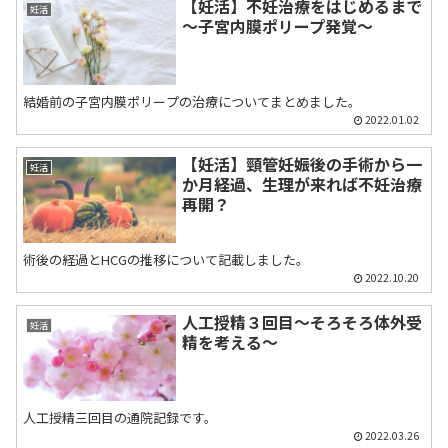
【妊活】不妊治療をはじめるまで
妊活
～子宮内膜ポリープ発覚～
結婚前の子宮内膜ポリープの治療についてまとめました。
2022.01.02
【妊活】頸管妊娠後の手術から一
妊活
か月経過、生理が来れば不妊治療
再開？
術後の経過とHCGの推移について記載しました。
2022.10.20
人工授精３回目～そろそろ体外受
妊活
精を考える～
人工授精三回目の通院記録です。
2022.03.26