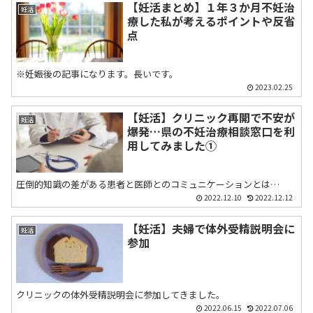
【妊活まとめ】１年３か月不妊治
妊活
療した私が考えるポイントや反省
点
※妊娠後の記事になります。長いです。
2023.02.25
【妊活】クリニック再開で不安が
妊活
爆発…県の不妊治療相談窓口を利
用してみました①
圧倒的知識の差がある患者と医師とのコミュニケーションとは…
2022.12.10
2022.12.12
【妊活】夫婦で体外受精説明会に
妊活
参加
クリニックの体外受精説明会に参加してきました。
2022.06.15
2022.07.06