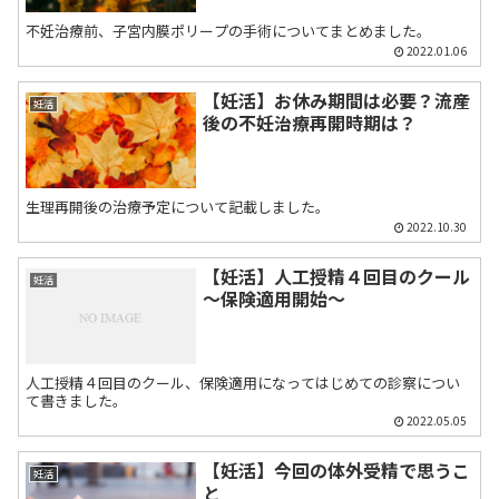
不妊治療前、子宮内膜ポリープの手術についてまとめました。
2022.01.06
【妊活】お休み期間は必要？流産
妊活
後の不妊治療再開時期は？
生理再開後の治療予定について記載しました。
2022.10.30
【妊活】人工授精４回目のクール
妊活
～保険適用開始～
人工授精４回目のクール、保険適用になってはじめての診察につい
て書きました。
2022.05.05
【妊活】今回の体外受精で思うこ
妊活
と