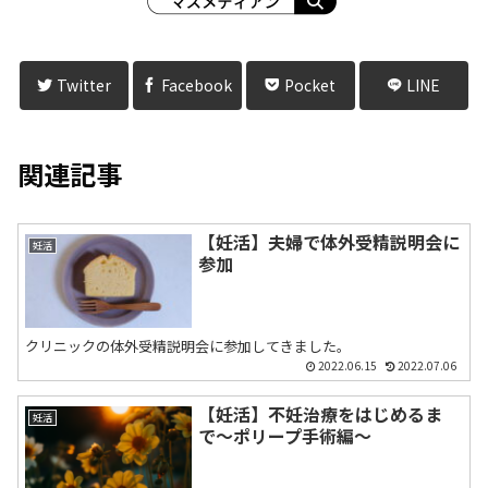
Twitter
Facebook
Pocket
LINE
関連記事
【妊活】夫婦で体外受精説明会に
妊活
参加
クリニックの体外受精説明会に参加してきました。
2022.06.15
2022.07.06
【妊活】不妊治療をはじめるま
妊活
で〜ポリープ手術編〜