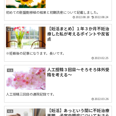
初めての胚盤胞移植の結果と初期流産について記載しました。
2022.08.18
2022.08.24
【妊活まとめ】１年３か月不妊治
妊活
療した私が考えるポイントや反省
点
※妊娠後の記事になります。長いです。
2023.02.25
人工授精３回目～そろそろ体外受
妊活
精を考える～
人工授精三回目の通院記録です。
2022.03.26
【妊活】あっという間に不妊治療
妊活
再開、子宮内膜症についておさら