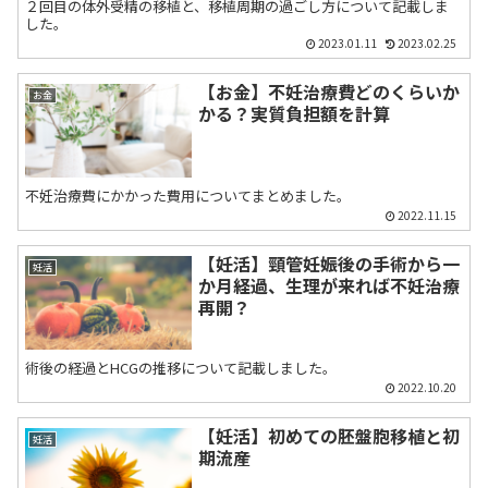
２回目の体外受精の移植と、移植周期の過ごし方について記載しま
した。
2023.01.11
2023.02.25
【お金】不妊治療費どのくらいか
お金
かる？実質負担額を計算
不妊治療費にかかった費用についてまとめました。
2022.11.15
【妊活】頸管妊娠後の手術から一
妊活
か月経過、生理が来れば不妊治療
再開？
術後の経過とHCGの推移について記載しました。
2022.10.20
【妊活】初めての胚盤胞移植と初
妊活
期流産