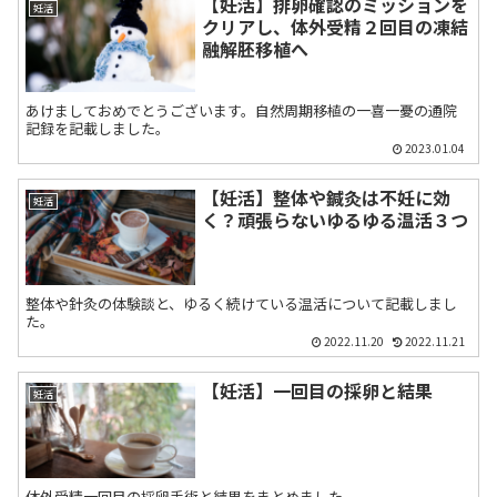
【妊活】排卵確認のミッションを
妊活
クリアし、体外受精２回目の凍結
融解胚移植へ
あけましておめでとうございます。自然周期移植の一喜一憂の通院
記録を記載しました。
2023.01.04
【妊活】整体や鍼灸は不妊に効
妊活
く？頑張らないゆるゆる温活３つ
整体や針灸の体験談と、ゆるく続けている温活について記載しまし
た。
2022.11.20
2022.11.21
【妊活】一回目の採卵と結果
妊活
体外受精一回目の採卵手術と結果をまとめました。