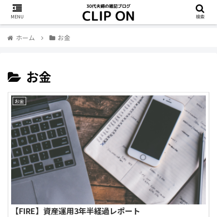
MENU
検索
ホーム
お金
お金
お金
【FIRE】資産運用3年半経過レポート