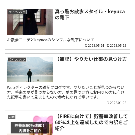
真っ黒お散歩スタイル・keyuca
ライフハック
の靴下
お散歩コーデとkeyucaのシンプルな靴下について
2023.05.14
2023.05.15
【雑記】やりたい仕事の見つけ方
ライフハック
Webディレクターの雑記ブログです。やりたいことが見つからない
方、将来の夢が見つからない方、夢の見つけ方にお困りの方に向け
た記事を書いて見ましたので参考になれば幸いです。
2022.01.02
【FIREに向けて】貯蓄率改善して
お金
60％以上を達成したので内訳をご
紹介