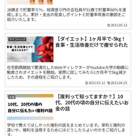
28歳まで貯蓄率０％、総資産０円の会社員が31歳で貯蓄率60％を達
成しました。家計・支出の見直しポイントと貯蓄率改善の要因をご
紹介いたします。
2021.05.12
【ダイエット】1ヶ月半で-5㎏！
ライフハック
食事・生活改善だけで痩せられた
在宅勤務開始で肥満化したWebディレクターがYoutube大学の動画に
触発されダイエットを開始。実際に試してみたら1か月半で5kg減少
したため、その過程をご紹介します。
2021.03.12
2021.04.25
【複利って知ってますか？】10
お金
代、20代の頃の自分に伝えたいお
金の話
学校で教えてほしかった複利の話をまとめています。単利と複利の
違いや、複利を活用するためにはどうしたらよいのかをご紹介しま
す。