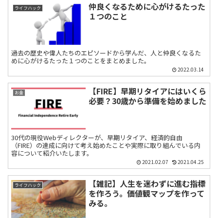
仲良くなるために心がけるたった
ライフハック
１つのこと
過去の歴史や偉人たちのエピソードから学んだ、人と仲良くなるた
めに心がけるたった１つのことをまとめました。
2022.03.14
【FIRE】早期リタイアにはいくら
お金
必要？30歳から準備を始めました
30代の現役Webディレクターが、早期リタイア、経済的自由
（FIRE）の達成に向けて考え始めたことや実際に取り組んでいる内
容について紹介いたします。
2021.02.07
2021.04.25
【雑記】人生を迷わずに進む指標
ライフハック
を作ろう。価値観マップを作って
みる。