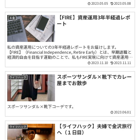
2023.05.05
2023.05.08
【FIRE】資産運用3年半経過レポ
お金
ート
私の資産運用についての3年半経過レポートをお届けします。
【FIRE】（Financial Independence, Retire Early）とは、早期退職と
経済的自由を目指す運動のことで、私もFIRE実現に向けて資産運用に
取り組んでいます。
2023.11.10
2023.11.11
スポーツサンダル×靴下でカレー
ライフハック
屋までお散歩
スポーツサンダル×靴下コーデです。
2023.06.01
【ライフハック】夫婦で金沢旅行
ライフハック
へ（１日目）