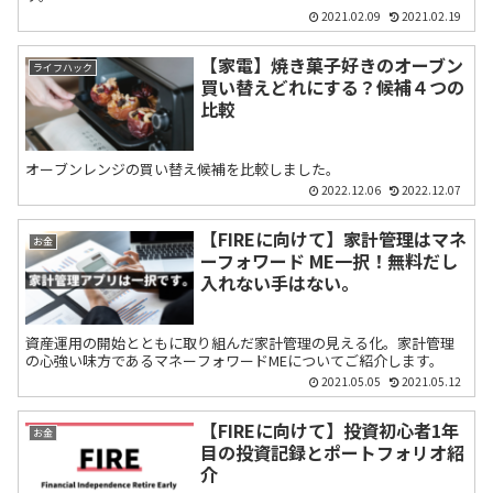
2021.02.09
2021.02.19
【家電】焼き菓子好きのオーブン
ライフハック
買い替えどれにする？候補４つの
比較
オーブンレンジの買い替え候補を比較しました。
2022.12.06
2022.12.07
【FIREに向けて】家計管理はマネ
お金
ーフォワード ME一択！無料だし
入れない手はない。
資産運用の開始とともに取り組んだ家計管理の見える化。家計管理
の心強い味方であるマネーフォワードMEについてご紹介します。
2021.05.05
2021.05.12
【FIREに向けて】投資初心者1年
お金
目の投資記録とポートフォリオ紹
介