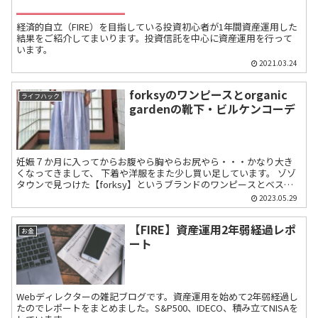
経済的自立（FIRE）を目指している投資初心者が1年間資産運用した
結果をご紹介してまいります。投資信託を中心に資産運用を行って
います。
2021.03.24
forksyのワンピースとorganic
ライフハック
gardenの靴下・ビルケンコーデ
妊娠７か月に入ってからお腹やら胸やらお尻やら・・・かなり大き
くなってきまして、 下着や洋服をまた少し買い足しています。 ゾゾ
タウンで見つけた【forksy】というブランドのワンピースとベスト
のセット。 最近よく見ているブ...
2023.05.29
【FIRE】資産運用2年弱経過レポ
お金
ート
Webディレクターの雑記ブログです。資産運用を始めて2年弱経過し
たのでレポートをまとめました。S&P500、IDECO、積み立てNISAを