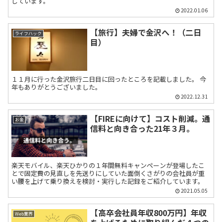
しています。
2022.01.06
【旅行】夫婦で金沢へ！（二日
ライフハック
目）
１１月に行った金沢旅行二日目に回ったところを記載しました。 今
年もありがとうございました。
2022.12.31
【FIREに向けて】コスト削減。通
お金
信料と向き合った21年３月。
楽天モバイル、楽天ひかりの１年間無料キャンペーンが登場したこ
とで固定費の見直しを先送りにしていた面倒くさがりの会社員が重
い腰を上げて乗り換えを検討・実行した記録をご紹介しています。
2021.05.05
【高卒会社員年収800万円】年収
Web業界