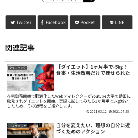
Twitter
Facebook
Pocket
LINE
関連記事
【ダイエット】1ヶ月半で-5㎏！
ライフハック
食事・生活改善だけで痩せられた
在宅勤務開始で肥満化したWebディレクターがYoutube大学の動画に
触発されダイエットを開始。実際に試してみたら1か月半で5kg減少
したため、その過程をご紹介します。
2021.03.12
2021.04.25
自分を変えたい、理想の自分に近
ライフハック
づくためのアクション