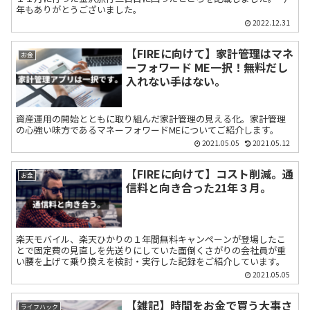
年もありがとうございました。
2022.12.31
【FIREに向けて】家計管理はマネ
お金
ーフォワード ME一択！無料だし
入れない手はない。
資産運用の開始とともに取り組んだ家計管理の見える化。家計管理
の心強い味方であるマネーフォワードMEについてご紹介します。
2021.05.05
2021.05.12
【FIREに向けて】コスト削減。通
お金
信料と向き合った21年３月。
楽天モバイル、楽天ひかりの１年間無料キャンペーンが登場したこ
とで固定費の見直しを先送りにしていた面倒くさがりの会社員が重
い腰を上げて乗り換えを検討・実行した記録をご紹介しています。
2021.05.05
【雑記】時間をお金で買う大事さ
ライフハック