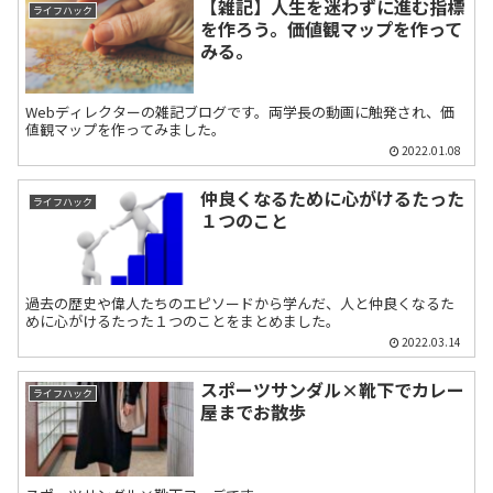
【雑記】人生を迷わずに進む指標
ライフハック
を作ろう。価値観マップを作って
みる。
Webディレクターの雑記ブログです。両学長の動画に触発され、価
値観マップを作ってみました。
2022.01.08
仲良くなるために心がけるたった
ライフハック
１つのこと
過去の歴史や偉人たちのエピソードから学んだ、人と仲良くなるた
めに心がけるたった１つのことをまとめました。
2022.03.14
スポーツサンダル×靴下でカレー
ライフハック
屋までお散歩