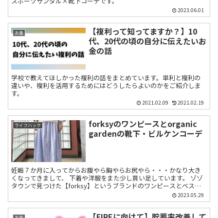
スポーツサンダル×靴下コーデです。
2023.06.01
【複利って知ってますか？】10
お金
代、20代の頃の自分に伝えたいお
金の話
学校で教えてほしかった複利の話をまとめています。単利と複利の
違いや、複利を活用するためにはどうしたらよいのかをご紹介しま
す。
2021.02.09
2021.02.19
forksyのワンピースとorganic
ライフハック
gardenの靴下・ビルケンコーデ
妊娠７か月に入ってからお腹やら胸やらお尻やら・・・かなり大き
くなってきまして、 下着や洋服をまた少し買い足しています。 ゾゾ
タウンで見つけた【forksy】というブランドのワンピースとベスト
のセット。 最近よく見ているブ...
2023.05.29
【FIREに向けて】貯蓄率改善して
お金